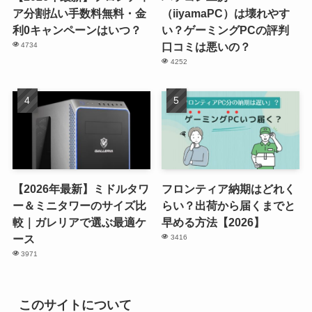
ア分割払い手数料無料・金
（iiyamaPC）は壊れやす
利0キャンペーンはいつ？
い？ゲーミングPCの評判
口コミは悪いの？
4734
4252
【2026年最新】ミドルタワ
フロンティア納期はどれく
ー＆ミニタワーのサイズ比
らい？出荷から届くまでと
較｜ガレリアで選ぶ最適ケ
早める方法【2026】
ース
3416
3971
このサイトについて