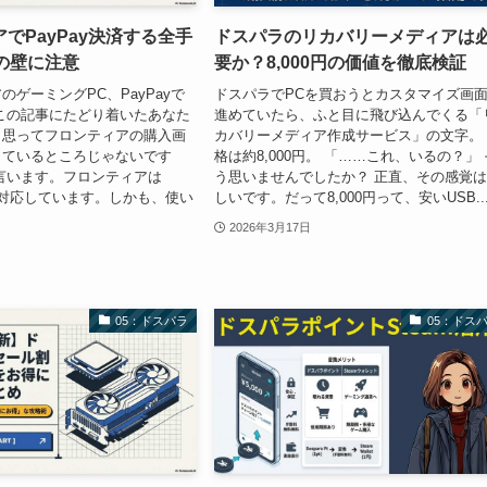
でPayPay決済する全手
ドスパラのリカバリーメディアは
の壁に注意
要か？8,000円の価値を徹底検証
のゲーミングPC、PayPayで
ドスパラでPCを買おうとカスタマイズ画
この記事にたどり着いたあなた
進めていたら、ふと目に飛び込んでくる「
う思ってフロンティアの購入画
カバリーメディア作成サービス」の文字。
しているところじゃないです
格は約8,000円。 「……これ、いるの？」 
言います。フロンティアは
う思いませんでしたか？ 正直、その感覚
済に対応しています。しかも、使い
しいです。だって8,000円って、安いUSB..
2026年3月17日
05：ドスパラ
05：ドス