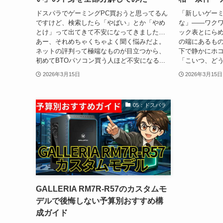
ドスパラでゲーミングPC買おうと思ってるん
「新しいゲーミ
ですけど、検索したら「やばい」とか「やめ
な」――ワクワ
とけ」って出てきて不安になってきました…
ック表とにら
あー、それめちゃくちゃよく聞く悩みだよ。
の端にあるもの
ネットの評判って極端なものが目立つから、
下で静かにホコ
初めてBTOパソコン買う人ほど不安になる...
「こいつ、どう
2026年3月15日
2026年3月15日
05：ドスパラ
GALLERIA RM7R-R57のカスタムモ
デルで後悔しない予算別おすすめ構
成ガイド