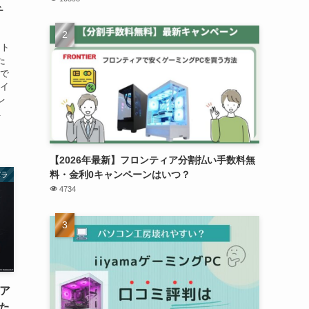
チ
ント
た
いで
ポイ
レ
.
【2026年最新】フロンティア分割払い手数料無
料・金利0キャンペーンはいつ？
パラ
4734
リア
た