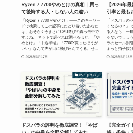
Ryzen 7 7700やめとけの真相｜買っ
【2026年
て後悔する人・しない人の違い
引率と最も
「Ryzen 7 7700 やめとけ」——このキーワー
「ドスパラの
ドで検索してこの記事にたどり着いたあなた
くなるの？」 
は、おそらく今まさにCPU選びの真っ最中で
る人なら、一
すよね。 ネットで調べれば調べるほど、「や
ゃないでしょう
めとけ」「中途半端」「7700X買ったほうが
ラのセール割
いい」なんて声が目に飛び込んでくる。せ...
ょっと拍子抜け
2026年3月17日
2026年3月16日
05：ドスパラ
ドスパラの評判を徹底調査！「やば
【完全ガイ
い」の中身を全部分解してみた
格・条件・