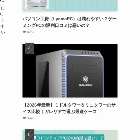
探し
ん
パソコン工房（iiyamaPC）は壊れやすい？ゲー
同じ
ミングPCの評判口コミは悪いの？
かも
らい
4252
【2026年最新】ミドルタワー＆ミニタワーのサ
イズ比較｜ガレリアで選ぶ最適ケース
3970