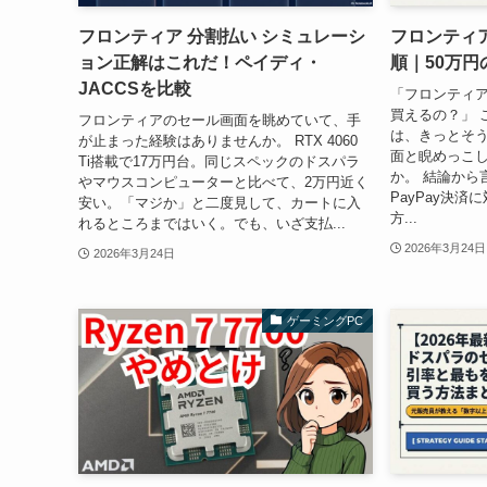
フロンティア 分割払い シミュレーシ
フロンティア
ョン正解はこれだ！ペイディ・
順｜50万円
JACCSを比較
「フロンティア
買えるの？」 
フロンティアのセール画面を眺めていて、手
は、きっとそ
が止まった経験はありませんか。 RTX 4060
面と睨めっこ
Ti搭載で17万円台。同じスペックのドスパラ
か。 結論から
やマウスコンピューターと比べて、2万円近く
PayPay決
安い。「マジか」と二度見して、カートに入
方...
れるところまではいく。でも、いざ支払...
2026年3月24日
2026年3月24日
ゲーミングPC