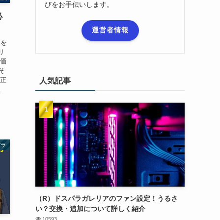
びをお手伝いします。
必
運営者情報
面を
リ
 価
そ
は正
人気記事
.
パラ
（R）ドスパラガレリアのファン設定！うるさ
い？交換・追加について詳しく紹介
10593