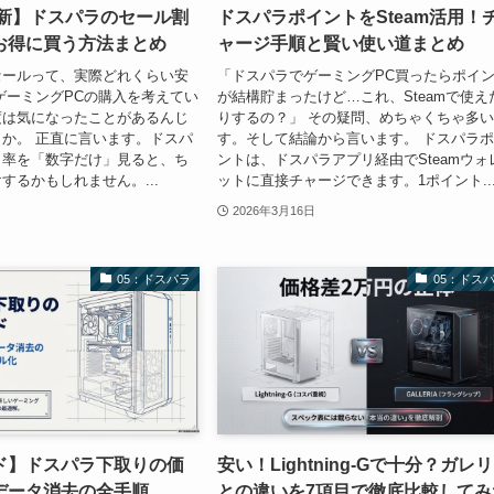
最新】ドスパラのセール割
ドスパラポイントをSteam活用！
お得に買う方法まとめ
ャージ手順と賢い使い道まとめ
セールって、実際どれくらい安
「ドスパラでゲーミングPC買ったらポイ
ゲーミングPCの購入を考えてい
が結構貯まったけど…これ、Steamで使え
度は気になったことがあるんじ
りするの？」 その疑問、めちゃくちゃ多
か。 正直に言います。ドスパ
す。そして結論から言います。 ドスパラ
引率を「数字だけ」見ると、ち
ントは、ドスパラアプリ経由でSteamウォ
するかもしれません。...
ットに直接チャージできます。1ポイント..
2026年3月16日
05：ドスパラ
05：ドス
ド】ドスパラ下取りの価
安い！Lightning-Gで十分？ガレ
データ消去の全手順
との違いを7項目で徹底比較してみ