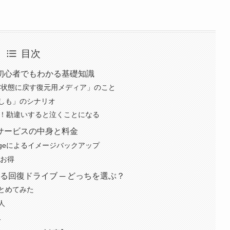
目次
初心者でもわかる基礎知識
期状態に戻す復元用メディア」のこと
しも」のシナリオ
旧！勘違いすると泣くことになる
サービスの中身と料金
 Imageによるイメージバックアップ
がお得
作る回復ドライブ ─ どっちを選ぶ？
とめてみた
人
人