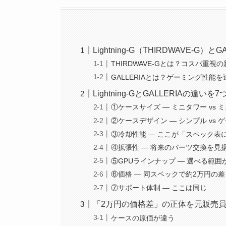
Lightning-G（THIRDWAVE-
THIRDWAVE-Gとは？コスパ重視
GALLERIAとは？ゲーミング性能
Lightning-GとGALLERIAの違
①ケースサイズ — ミニタワー vs
②ケースデザイン — シンプル vs 
③冷却性能 — ここが「スペック表
④拡張性 — 将来のパーツ交換を見
⑤GPUラインナップ — 選べる範囲
⑥価格 — 同スペックで約2万円の差
⑦サポート体制 — ここは同じ
「2万円の価格差」の正体を元販売
ケースの原価が違う