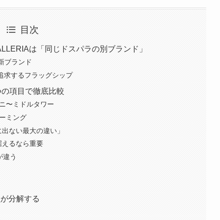
目次
G）とGALLERIAは「同じドスパラの別ブランド」
の新ブランド
を追求するフラッグシップ
いを7つの項目で徹底比較
 ミニ〜ミドルタワー
ゲーミング
に出ない最大の違い」
据えるなら重要
が違う
員が分解する