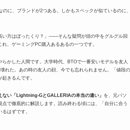
じドスパラなのに、ブランドが2つある。しかもスペックが似ているのに
高い方はぼったくり？」――そんな疑問が頭の中をグルグル回
これ、ゲーミングPC購入あるあるの一つです。
やらかした人間です。大学時代、BTOで一番安いモデルを友人
で壊れた。あの時の友人の顔、今でも忘れられません。「値段
が起きるんです。
「Lightning-GとGALLERIAの本当の違い」
を、元パソ
視点で徹底的に解説します。読み終わる頃には、「自分に合う
いるはずです。