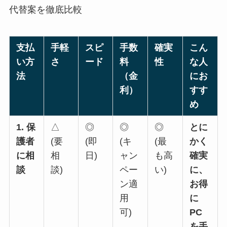
代替案を徹底比較
支払
手軽
スピ
手数
確実
こん
い方
さ
ード
料
性
な人
法
（金
にお
利）
すす
め
1. 保
△
◎
◎
◎
とに
護者
(要
(即
(キ
(最
かく
に相
相
日)
ャン
も高
確実
談
談)
ペー
い)
に、
ン適
お得
用
に
可)
PC
を手