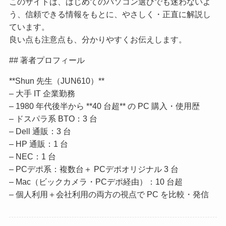
このサイトは、はじめてのパソコン選びでも迷わないよ
う、信頼できる情報をもとに、やさしく・正直に解説し
ています。
良い点も注意点も、分かりやすくお伝えします。
## 著者プロフィール
**Shun 先生（JUN610）**
– 大手 IT 企業勤務
– 1980 年代後半から **40 台超** の PC 購入・使用歴
– ドスパラ系 BTO：3 台
– Dell 通販：3 台
– HP 通販：1 台
– NEC：1 台
– PCデポ系：複数台＋ PCデポオリジナル 3 台
– Mac（ビックカメラ・PCデポ経由）：10 台超
– 個人利用＋会社利用の両方の視点で PC を比較・発信