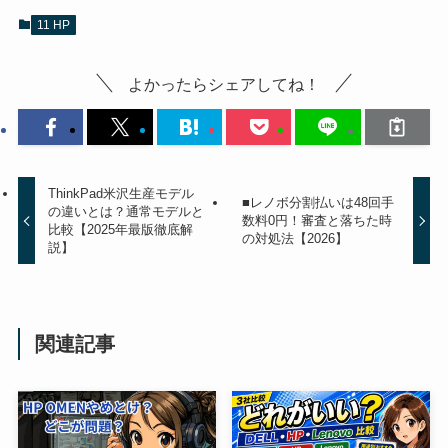
11 HP
よかったらシェアしてね！
ThinkPad米沢生産モデル
■レノボ分割払いは48回手
の違いとは？通常モデルと
数料0円！審査と落ちた時
比較【2025年最版徹底解
の対処法【2026】
説】
関連記事