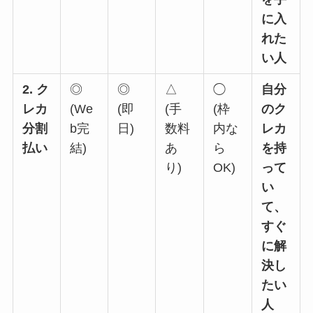
に入
れた
い人
2. ク
◎
◎
△
◯
自分
レカ
(We
(即
(手
(枠
のク
分割
b完
日)
数料
内な
レカ
払い
結)
あ
ら
を持
り)
OK)
って
い
て、
すぐ
に解
決し
たい
人