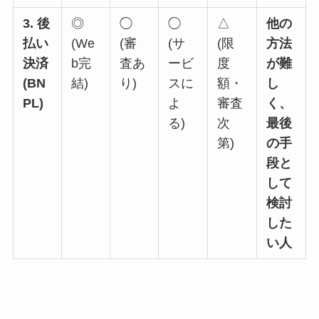
3. 後
◎
◯
◯
△
他の
払い
(We
(審
(サ
(限
方法
決済
b完
査あ
ービ
度
が難
(BN
結)
り)
スに
額・
し
PL)
よ
審査
く、
る)
次
最後
第)
の手
段と
して
検討
した
い人