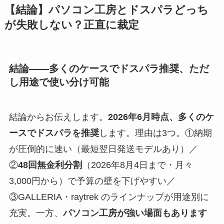
【結論】パソコン工房とドスパラどっち
が失敗しない？正直に裁定
結論——多くのケースでドスパラ推奨、ただ
し用途で使い分け可能
結論からお伝えします。
2026年6月時点、多くのケ
ースでドスパラを推奨
します。理由は3つ。①納期
が圧倒的に速い（最短翌日発送モデルあり）／
②
48回無金利分割
（2026年8月4日まで・月々
3,000円から）で予算の壁を下げやすい／
③GALLERIA・raytrek のラインナップが用途別に
充実。一方、
パソコン工房が強い場面もあります