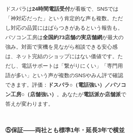
ドスパラは
24時間電話受付
が看板で、SNSでは
「神対応だった」という肯定的な声も複数。ただ
し対応の品質にはばらつきがあるという報告も。
パソコン工房は
全国約73店舗の実店舗網
が最大の
強み。対面で実機を見ながら相談できる安心感
は、ネット完結のショップにはない価値です。た
だし、電話サポートは「繋がりにくい」「専門用
語が多い」という声が複数のSNSやみん評で確認
できます。評価：
ドスパラ○（電話強い）／パソコ
ン工房○（店舗強い）
。あなたが
電話派か店舗派
で
答えが変わります。
⑤保証——両社とも標準1年・延長3年で横並