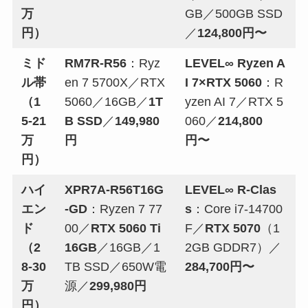
万
GB／500GB SSD
円）
／
124,800円〜
ミド
RM7R-R56
：Ryz
LEVEL∞ Ryzen A
ル帯
en 7 5700X／RTX
I 7×RTX 5060
：R
（1
5060／16GB／
1T
yzen AI 7／RTX 5
5-21
B SSD
／
149,980
060／
214,800
万
円
円〜
円）
ハイ
XPR7A-R56T16G
LEVEL∞ R-Clas
エン
-GD
：Ryzen 7 77
s
：Core i7-14700
ド
00／
RTX 5060 Ti
F／
RTX 5070
（1
（2
16GB
／16GB／1
2GB GDDR7）／
8-30
TB SSD／650W電
284,700円〜
万
源／
299,980円
円）