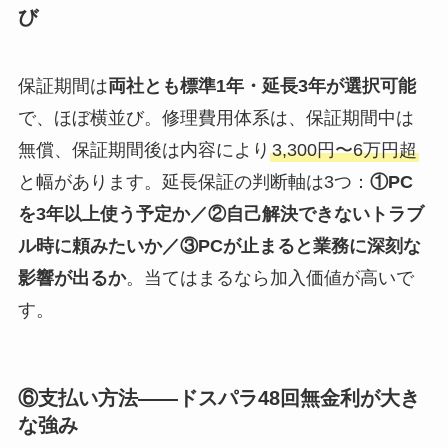
び
保証期間は
両社とも標準1年・延長3年が選択可能
で、ほぼ横並び。修理費用体系は、保証期間中は
無償、保証期間後は内容により
3,300円〜6万円超
と幅があります。延長保証の判断軸は3つ：
①PC
を3年以上使う予定か／②自己解決できないトラブ
ル時に頼みたいか／③PCが止まると業務に深刻な
影響が出るか
。当てはまるなら加入価値が高いで
す。
⑥支払い方法——ドスパラ48回無金利が大き
な強み