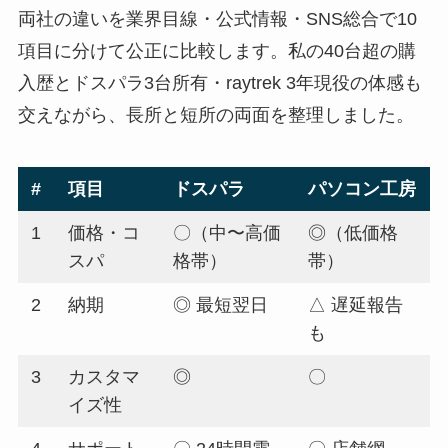
両社の違いを業界目線・公式情報・SNS総合で10
項目に分けて公正に比較します。私の40台超の購
入歴とドスパラ3台所有・raytrek 3年現役の体感も
交えながら、長所と短所の両面を整理しました。
#
項目
ドスパラ
パソコン工房
1
価格・コ
〇（中〜高価
◎（低価格
スパ
格帯）
帯）
2
納期
◎ 最短翌日
△ 遅延報告
も
3
カスタマ
◎
〇
イズ性