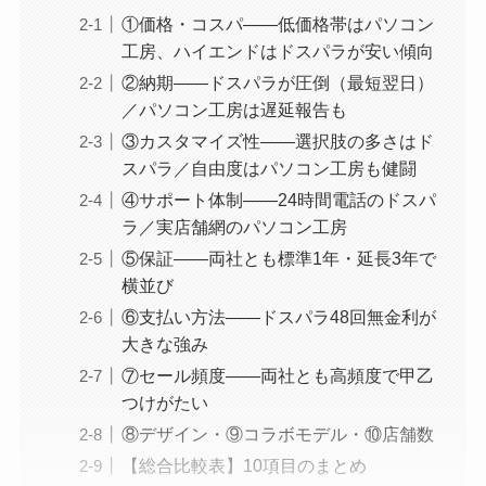
①価格・コスパ——低価格帯はパソコン
工房、ハイエンドはドスパラが安い傾向
②納期——ドスパラが圧倒（最短翌日）
／パソコン工房は遅延報告も
③カスタマイズ性——選択肢の多さはド
スパラ／自由度はパソコン工房も健闘
④サポート体制——24時間電話のドスパ
ラ／実店舗網のパソコン工房
⑤保証——両社とも標準1年・延長3年で
横並び
⑥支払い方法——ドスパラ48回無金利が
大きな強み
⑦セール頻度——両社とも高頻度で甲乙
つけがたい
⑧デザイン・⑨コラボモデル・⑩店舗数
【総合比較表】10項目のまとめ