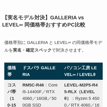
【実名モデル対決】GALLERIA vs
LEVEL∞ 同価格帯おすすめPC比較
価格帯別に GALLERIA と LEVEL∞ の同価格帯モデ
ルを
実名・確定スペック
で対決させます。
価格
ドスパラ GALLE
パソコン工房 LE
帯
RIA
VEL∞ / LEVELθ
コス
RM5C-R46
：Core
LEVEL-M2P5-R4
パ帯
i5-14400F／RTX
5-RLX（LEVEL
（1
4060／16GB／50
θ）
：Ryzen 5 450
0-15
0GB SSD
0／RTX 4060／16