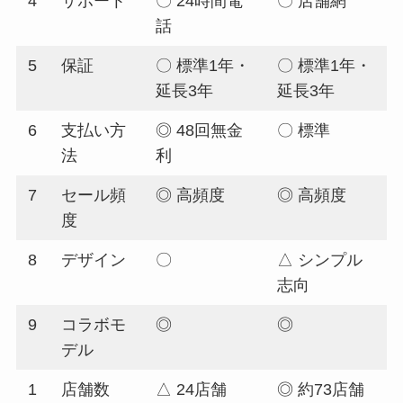
4
サポート
〇 24時間電
〇 店舗網
話
5
保証
〇 標準1年・
〇 標準1年・
延長3年
延長3年
6
支払い方
◎ 48回無金
〇 標準
法
利
7
セール頻
◎ 高頻度
◎ 高頻度
度
8
デザイン
〇
△ シンプル
志向
9
コラボモ
◎
◎
デル
1
店舗数
△ 24店舗
◎ 約73店舗