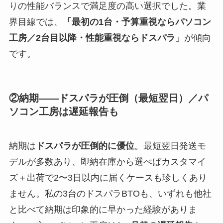
りの性能バランスで満足度の高い選択でした。業
界目線では、
「最初の1台・予算重視ならパソコン
工房／2台目以降・性能重視ならドスパラ」
が傾向
です。
②納期——ドスパラが圧倒（最短翌日）／パ
ソコン工房は遅延報告も
納期は
ドスパラが圧倒的に優位
。最短翌日発送モ
デルが多数あり、即納在庫から選べばカスタマイ
ズ＋出荷で2〜3日以内に届くケースも珍しくあり
ません。私の3台のドスパラBTOも、いずれも他社
と比べて納期は印象的に早かった経験がありま