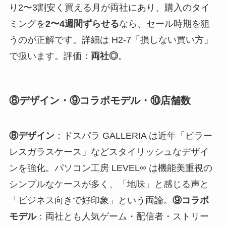
り2〜3割安く買える月が両社にあり、購入のタイ
ミングを
2〜4週間ずらせる
なら、セール時期を狙
うのが正解です。詳細は H2-7「損しない買い方」
で扱います。評価：
両社◎
。
⑧デザイン・⑨コラボモデル・⑩店舗数
⑧デザイン
：ドスパラ GALLERIA は近年「ピラー
レスガラスケース」などスタイリッシュなデザイ
ンを強化。パソコン工房 LEVEL∞ は機能美重視の
シンプルなケースが多く、「地味」と感じる声と
「ビジネス向きで好印象」という両論。
⑨コラボ
モデル
：両社とも人気ゲーム・配信者・ストリー