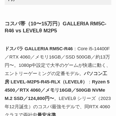
コスパ帯（10〜15万円）GALLERIA RM5C-
R46 vs LEVELθ M2P5
ドスパラ GALLERIA RM5C-R46
：Core i5-14400F
／RTX 4060／メモリ16GB／SSD 500GB／約13万
円〜。1080p中設定で大半のゲームが快適に動く、
エントリーゲーミングの定番モデル。
パソコン工
房 LEVEL-M2P5-R45-RLX（LEVELθ）
：
Ryzen 5
4500／RTX 4060／メモリ16GB／500GB NVMe
M.2 SSD／124,800円〜
。LEVELθ シリーズ（2023
年12月誕生）のコスパ最強モデルで、同RTX 4060
クラスで両社中
最安水準
。