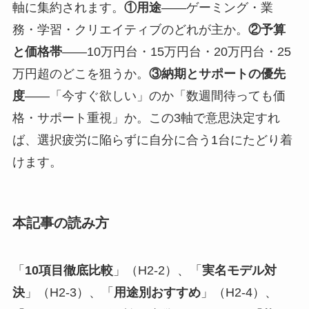
軸に集約されます。
①用途
——ゲーミング・業
務・学習・クリエイティブのどれが主か。
②予算
と価格帯
——10万円台・15万円台・20万円台・25
万円超のどこを狙うか。
③納期とサポートの優先
度
——「今すぐ欲しい」のか「数週間待っても価
格・サポート重視」か。この3軸で意思決定すれ
ば、選択疲労に陥らずに自分に合う1台にたどり着
けます。
本記事の読み方
「
10項目徹底比較
」（H2-2）、「
実名モデル対
決
」（H2-3）、「
用途別おすすめ
」（H2-4）、