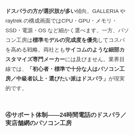
ドスパラの方が選択肢が多い
傾向。GALLERIA や
raytrek の構成画面ではCPU・GPU・メモリ・
SSD・電源・OS など細かく選べます。一方、パソ
コン工房は
標準モデルの完成度を優先
してコスパ
を高める戦略。両社とも
サイコムのような細部カ
スタマイズ専門メーカー
には及びません。業界目
線では、
「初心者・標準で十分な人はパソコン工
房／中級者以上・選びたい派はドスパラ」
が現実
的です。
④サポート体制——24時間電話のドスパラ／
実店舗網のパソコン工房