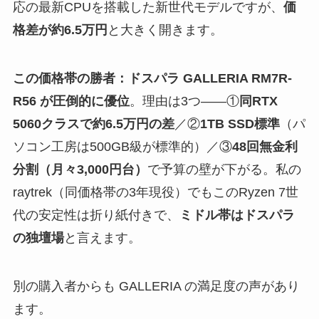
応の最新CPUを搭載した新世代モデルですが、
価
格差が約6.5万円
と大きく開きます。
この価格帯の勝者：ドスパラ GALLERIA RM7R-
R56 が圧倒的に優位
。理由は3つ——①
同RTX
5060クラスで約6.5万円の差
／②
1TB SSD標準
（パ
ソコン工房は500GB級が標準的）／③
48回無金利
分割（月々3,000円台）
で予算の壁が下がる。私の
raytrek（同価格帯の3年現役）でもこのRyzen 7世
代の安定性は折り紙付きで、
ミドル帯はドスパラ
の独壇場
と言えます。
別の購入者からも GALLERIA の満足度の声があり
ます。