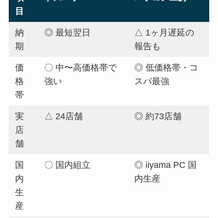
目
納
◎ 最短翌日
△ 1ヶ月遅延の
期
報告も
価
〇 中〜高価格帯で
◎ 低価格帯・コ
格
強い
スパ最強
帯
実
△ 24店舗
◎ 約73店舗
店
舗
国
〇 国内組立
◎ iiyama PC 国
内
内生産
生
産