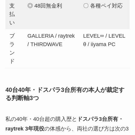
支
◎ 48回無金利
〇 各種ペイ対応
払
い
ブ
GALLERIA / raytrek
LEVEL∞ / LEVEL
ラ
/ THIRDWAVE
θ / iiyama PC
ン
ド
40台40年・ドスパラ3台所有の本人が裁定す
る判断軸3つ
私の40年・40台超の購入歴と
ドスパラ3台所有・
raytrek 3年現役
の体感から、両社の選び方は次の3