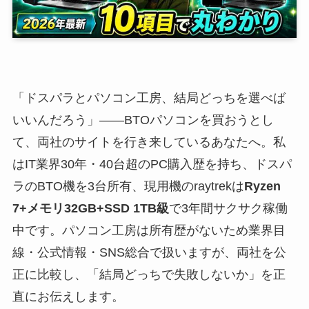
「ドスパラとパソコン工房、結局どっちを選べば
いいんだろう」——BTOパソコンを買おうとし
て、両社のサイトを行き来しているあなたへ。私
はIT業界30年・40台超のPC購入歴を持ち、ドスパ
ラのBTO機を3台所有、現用機のraytrekは
Ryzen
7+メモリ32GB+SSD 1TB級
で3年間サクサク稼働
中です。パソコン工房は所有歴がないため業界目
線・公式情報・SNS総合で扱いますが、両社を公
正に比較し、「結局どっちで失敗しないか」を正
直にお伝えします。