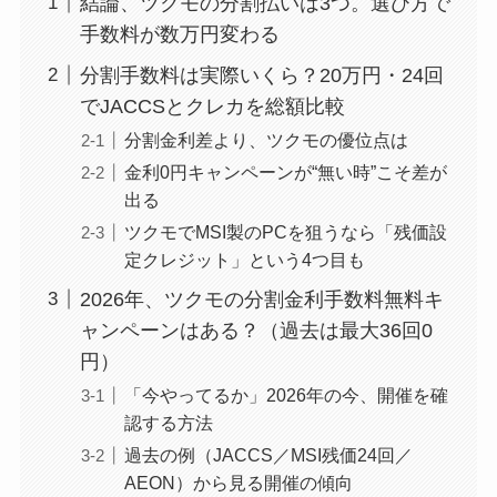
結論、ツクモの分割払いは3つ。選び方で
手数料が数万円変わる
分割手数料は実際いくら？20万円・24回
でJACCSとクレカを総額比較
分割金利差より、ツクモの優位点は
金利0円キャンペーンが“無い時”こそ差が
出る
ツクモでMSI製のPCを狙うなら「残価設
定クレジット」という4つ目も
2026年、ツクモの分割金利手数料無料キ
ャンペーンはある？（過去は最大36回0
円）
「今やってるか」2026年の今、開催を確
認する方法
過去の例（JACCS／MSI残価24回／
AEON）から見る開催の傾向