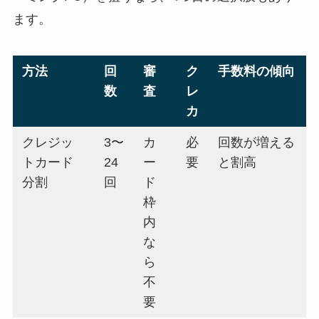
ます。
方法
回
審
ク
手数料の傾向
数
査
レ
カ
クレジッ
3〜
カ
必
回数が増える
トカード
24
ー
要
と割高
分割
回
ド
枠
内
な
ら
不
要