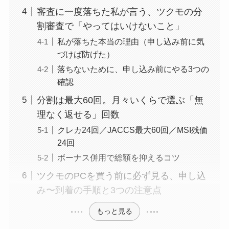
審査に一度落ちた私が言う、ツクモの分
割審査で「やってはいけないこと」
私が落ちた本当の理由（申し込み前に気
づけば防げた）
落ちないために、申し込み前にやる3つの
確認
分割は最大60回。月々いくらで選ぶ「無
理なく返せる」回数
クレカ24回／JACCS最大60回／MSI残価
24回
ボーナス併用で総額を抑えるコツ
ツクモのPCを買う前に必ず見る、申し込
み〜到着の手順と3つの注意点
もっと見る