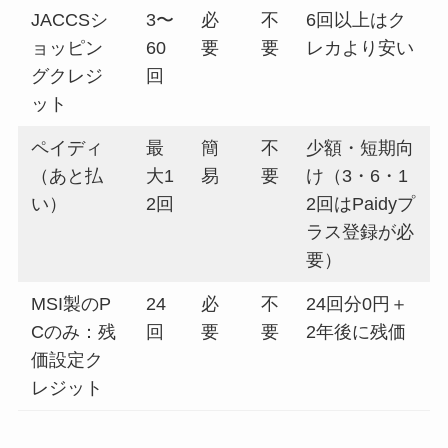
JACCSシ
3〜
必
不
6回以上はク
ョッピン
60
要
要
レカより安い
グクレジ
回
ット
ペイディ
最
簡
不
少額・短期向
（あと払
大1
易
要
け（3・6・1
い）
2回
2回はPaidyプ
ラス登録が必
要）
MSI製のP
24
必
不
24回分0円＋
Cのみ：残
回
要
要
2年後に残価
価設定ク
レジット