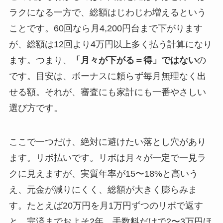
ラクになる一方で、総額はじわじわ増えるという
ことです。60回なら月4,200円台まで下がります
が、総額は12回より4万円以上多く払う計算になり
ます。つまり、
「月々が下がる＝得」ではない
の
です。目安は、ボーナスに頼らず毎月無理なく出
せる額。それが、審査にも家計にも一番やさしい
選び方です。
ここで一つだけ、絶対に避けたい落とし穴があり
ます。リボ払いです。リボは月々が一定で一見ラ
クに見えますが、実質年率が15〜18%と高いう
え、元金が減りにくく、総額が大きく膨らみま
す。たとえば20万円を月1万円ずつのリボで返す
と、完済までおよそ2年、手数料だけで2〜3万円ほ